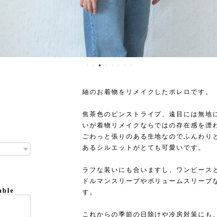
紬のお着物をリメイクしたボレロです。
焦茶色のピンストライプ、遠目には無地
いが着物リメイクならではの存在感を漂
ごわっと張りのある生地なのでふんわり
あるシルエットがとても可愛いです。
ラフな装いにも合いますし、ワンピース
ドルマンスリーブやボリュームスリーブ
able
す。
これからの季節の日除けや冷房対策にも