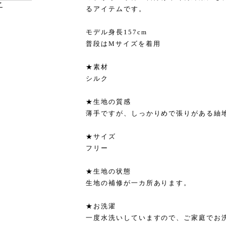
け
るアイテムです。
モデル身長157cm
普段はMサイズを着用
★素材
シルク
★生地の質感
薄手ですが、しっかりめで張りがある紬
★サイズ
フリー
★生地の状態
生地の補修が一カ所あります。
★お洗濯
一度水洗いしていますので、ご家庭でお