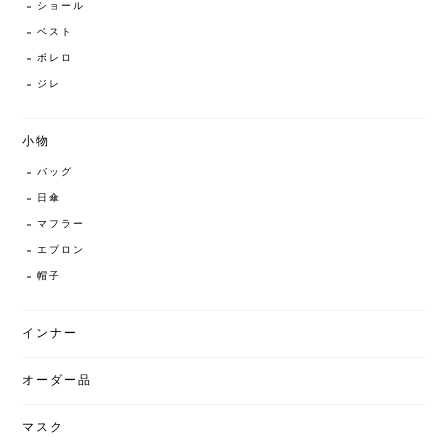
ショール
ベスト
ボレロ
ジレ
小物
バッグ
日傘
マフラー
エプロン
帽子
インナー
オーダー品
マスク