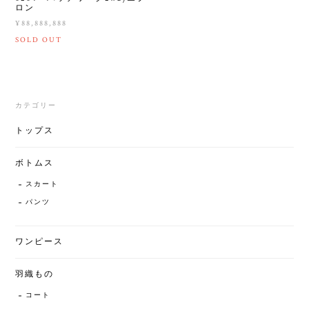
ロン
¥88,888,888
SOLD OUT
カテゴリー
トップス
ボトムス
スカート
パンツ
ワンピース
羽織もの
コート