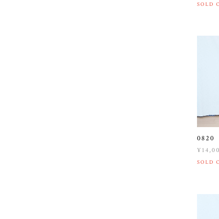
SOLD 
082
¥14,0
SOLD 