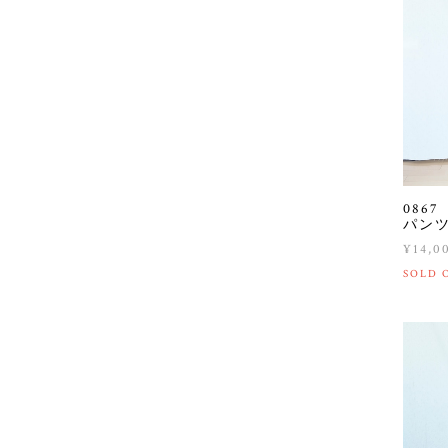
086
パン
¥14,0
SOLD 