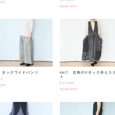
¥23,000
OUT
SOLD OUT
0 タックワイドパンツ
0817 古布のVネック吊りス
ト
00
¥35,000
OUT
SOLD OUT