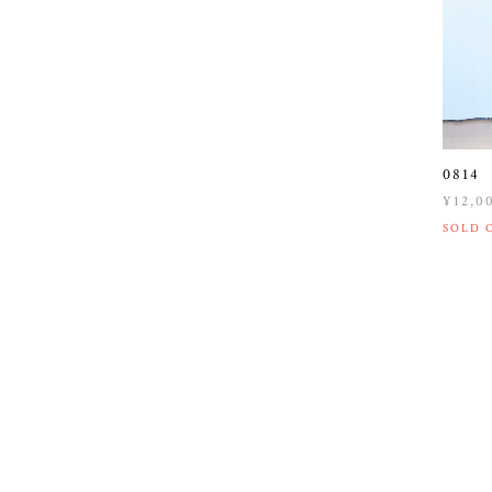
081
¥12,0
SOLD 