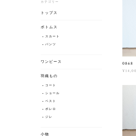
カテゴリー
トップス
ボトムス
スカート
パンツ
ワンピース
086
¥14,0
羽織もの
コート
ショール
ベスト
ボレロ
ジレ
小物