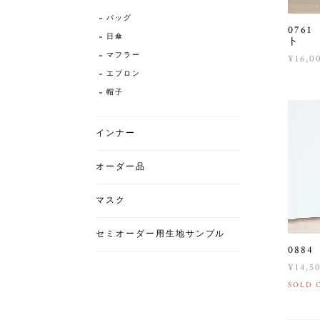
バッグ
076
日傘
ト
マフラー
¥16,0
エプロン
帽子
インナー
オーダー品
マスク
セミオーダー用生地サンプル
088
¥14,5
SOLD 