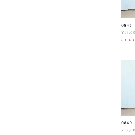
084
¥14,0
SOLD 
084
¥12,0