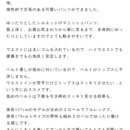
地。
個性的で主張のある可愛いパンツができました。
ゆったりとしたシルエットのマニッシュパンツ。
股上深く、お腹お尻まわりから裾に至るまで、全体的にゆっ
たりとしていますのでとても動きやすいです。
ウエストには太いゴムを入れているので、ハイウエストでも
腰履きでも心地良く安定します。
ベルト通しが低めに付いているので、ベルトがトップスに干
渉しません。
ウエストインが苦手だけどトップスはスッキリさせたい…と
いう方におススメです。
低めのベルトは下腹を引き締めスッキリ見せる効果も。
身長157cmのモデルが太めの２ロールでフルレングス。
身長170cm Lサイズの男性も細め２ロールでゆったり履け
る感じです。
さらにくるくる巻いてアンクル丈で履いてもとても可愛いで