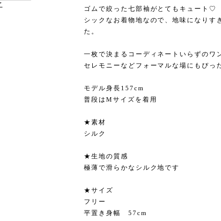
け
ゴムで絞った七部袖がとてもキュート♡
シックなお着物地なので、地味になりす
た。
一枚で決まるコーディネートいらずのワ
セレモニーなどフォーマルな場にもぴっ
モデル身長157cm
普段はMサイズを着用
★素材
シルク
★生地の質感
極薄で滑らかなシルク地です
★サイズ
フリー
平置き身幅 57cm