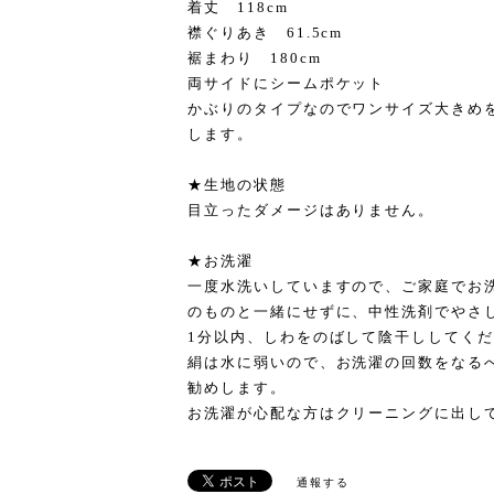
着丈 118cm
襟ぐりあき 61.5cm
裾まわり 180cm
両サイドにシームポケット
かぶりのタイプなのでワンサイズ大きめ
します。
★生地の状態
目立ったダメージはありません。
★お洗濯
一度水洗いしていますので、ご家庭でお
のものと一緒にせずに、中性洗剤でやさ
1分以内、しわをのばして陰干ししてく
絹は水に弱いので、お洗濯の回数をなる
勧めします。
お洗濯が心配な方はクリーニングに出し
通報する