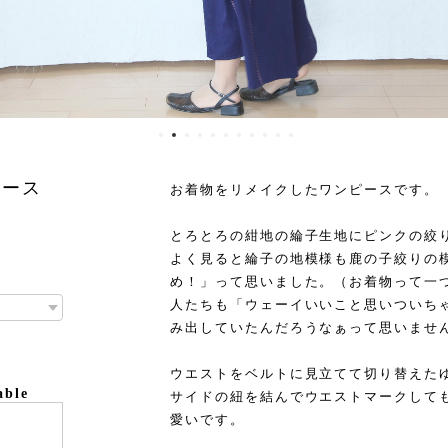
ピース
お着物をリメイクしたワンピースです。
とろとろの紺地の綸子生地にピンクの絞
よく見ると綸子の地模様も鹿の子絞りの
め！」って思いました。（お着物って一
人たちも「ウェーイいいこと思いついち
み出していたんだろうなぁって思いませんか
ウエストをベルトに見立てて切り替えた
able
サイドの紐を結んでウエストマークして
愛いです。