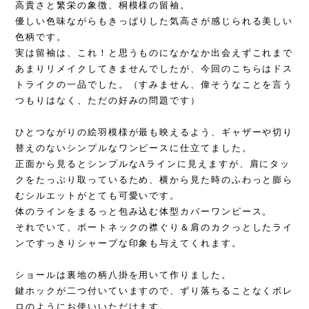
高貴さと繁栄の象徴、桐模様の留袖。
優しい色味ながらもきっぱりした気高さが感じられる美しい
色柄です。
実は留袖は、これ！と思うものになかなか出会えずこれまで
あまりリメイクしてきませんでしたが、今回のこちらはドス
トライクの一品でした。（すみません、偉そうなことを言う
つもりはなく、ただの好みの問題です）
ひとつながりの絵羽模様が最も映えるよう、ギャザーや切り
替えのないシンプルなワンピースに仕立てました。
正面から見るとシンプルなAラインに見えますが、肩にタッ
クをたっぷり取っているため、横から見た時のふわっと膨ら
むシルエットがとても可愛いです。
体のラインをまるっと包み込む体型カバーワンピース。
それでいて、ボートネックの襟ぐり＆肩のカクっとしたライ
ンですっきりシャープな印象も与えてくれます。
ショールは裏地の柄八掛を用いて作りました。
鍵ホックが二つ付いていますので、ずり落ちることなくボレ
ロのようにお使いいただけます。