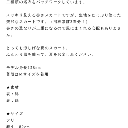
二種類の浴衣をパッチワークしています。
スッキリ見える巻きスカートですが、生地をたっぷり使った
贅沢なスカートです。（浴衣ほぼ2着分！）
巻きの重なりが二重になるので風にまくれる心配もありませ
ん。
とっても涼しげな夏のスカート。
ふんわり風を纏って、夏をお楽しみください。
モデル身長158cm
普段はMサイズを着用
★素材
表：綿
裏：綿
★サイズ
フリー
着丈 82cm