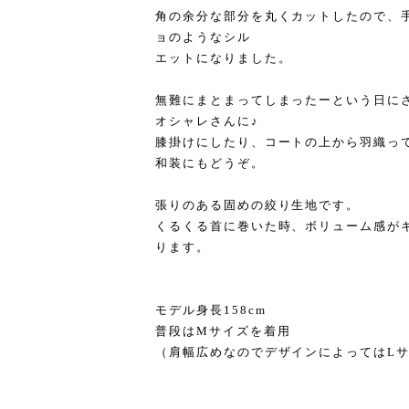
角の余分な部分を丸くカットしたので、
ョのようなシル
エットになりました。
無難にまとまってしまったーという日に
オシャレさんに♪
膝掛けにしたり、コートの上から羽織っ
和装にもどうぞ。
張りのある固めの絞り生地です。
くるくる首に巻いた時、ボリューム感が
ります。
モデル身長158cm
普段はMサイズを着用
（肩幅広めなのでデザインによってはL