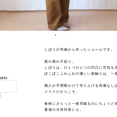
しぼりの羽織から作ったショールです。
紫の鹿の子絞り。
しぼりは、ひとつひとつの凹凸に空気を
ぽこぽこふわふわの優しい肌触りは、一
able
職人が手間暇かけて作り上げる高価なし
メイクだからこそ。
け
春秋にさらっと一枚羽織るのにちょうど
夏場の冷房対策にも。