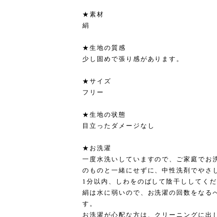
★素材
絹
★生地の質感
少し固めで張り感があります。
★サイズ
フリー
★生地の状態
目立ったダメージなし
★お洗濯
一度水洗いしていますので、ご家庭でお
のものと一緒にせずに、中性洗剤でやさ
1分以内、しわをのばして陰干ししてく
絹は水に弱いので、お洗濯の回数をなる
す。
お洗濯が心配な方は、クリーニングに出