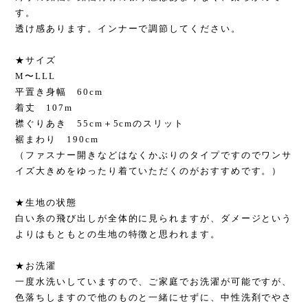
す。
透け感あります。インナーで調節してください。
★サイズ
M〜LLL
平置き身幅 60cm
着丈 107m
襟ぐりあき 55cm＋5cmのスリット
裾まわり 190cm
（ファスナー開きなどはなくかぶりのタイプですのでワンサ
イズ大きめをゆったり着ていただくのがおすすめです。）
★生地の状態
白い糸の飛び出しが全体的に見られますが、ダメージという
よりはもともとの生地の特徴と思われます。
★お洗濯
一度水洗いしていますので、ご家庭でお洗濯が可能ですが、
色落ちしますので他のものと一緒にせずに、中性洗剤でやさ