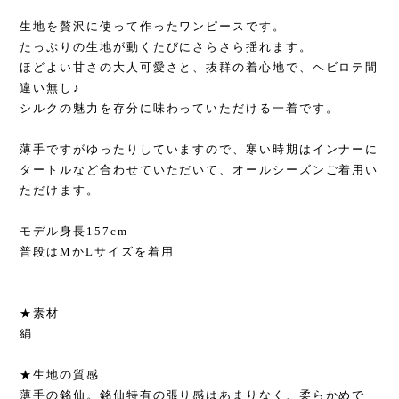
生地を贅沢に使って作ったワンピースです。
たっぷりの生地が動くたびにさらさら揺れます。
ほどよい甘さの大人可愛さと、抜群の着心地で、ヘビロテ間
違い無し♪
シルクの魅力を存分に味わっていただける一着です。
薄手ですがゆったりしていますので、寒い時期はインナーに
タートルなど合わせていただいて、オールシーズンご着用い
ただけます。
モデル身長157cm
普段はMかLサイズを着用
★素材
絹
★生地の質感
薄手の銘仙。銘仙特有の張り感はあまりなく、柔らかめで