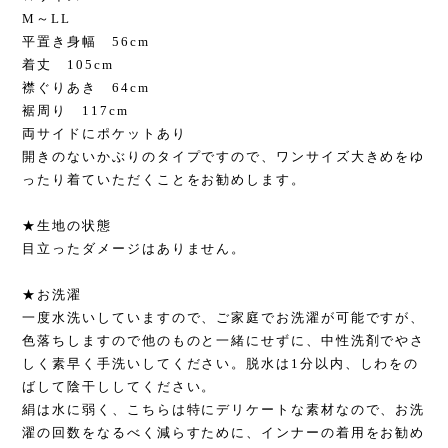
M～LL
平置き身幅 56cm
着丈 105cm
襟ぐりあき 64cm
裾周り 117cm
両サイドにポケットあり
開きのないかぶりのタイプですので、ワンサイズ大きめをゆ
ったり着ていただくことをお勧めします。
★生地の状態
目立ったダメージはありません。
★お洗濯
一度水洗いしていますので、ご家庭でお洗濯が可能ですが、
色落ちしますので他のものと一緒にせずに、中性洗剤でやさ
しく素早く手洗いしてください。脱水は1分以内、しわをの
ばして陰干ししてください。
絹は水に弱く、こちらは特にデリケートな素材なので、お洗
濯の回数をなるべく減らすために、インナーの着用をお勧め