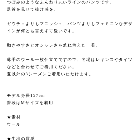
つぼみのようなふんわり丸いラインのパンツです。
足首を見せて抜け感を。
ガウチョよりもマニッシュ、パンツよりもフェミニンなデザ
インが何とも言えず可愛いです。
動きやすさとオシャレさを兼ね備えた一着。
薄手のウール一枚仕立てですので、冬場はレギンスやタイツ
などと合わせてご着用ください。
夏以外の3シーズンご着用いただけます。
モデル身長157cm
普段はMサイズを着用
★素材
ウール
★生地の質感