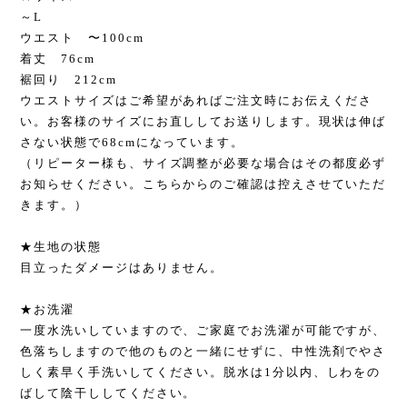
～L
ウエスト 〜100cm
着丈 76cm
裾回り 212cm
ウエストサイズはご希望があればご注文時にお伝えくださ
い。お客様のサイズにお直ししてお送りします。現状は伸ば
さない状態で68cmになっています。
（リピーター様も、サイズ調整が必要な場合はその都度必ず
お知らせください。こちらからのご確認は控えさせていただ
きます。）
★生地の状態
目立ったダメージはありません。
★お洗濯
一度水洗いしていますので、ご家庭でお洗濯が可能ですが、
色落ちしますので他のものと一緒にせずに、中性洗剤でやさ
しく素早く手洗いしてください。脱水は1分以内、しわをの
ばして陰干ししてください。