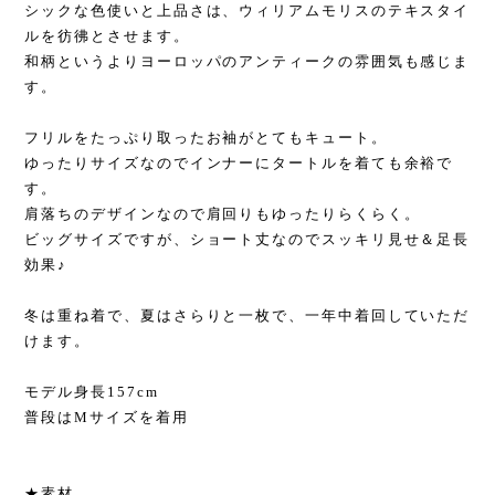
シックな色使いと上品さは、ウィリアムモリスのテキスタイ
ルを彷彿とさせます。
和柄というよりヨーロッパのアンティークの雰囲気も感じま
す。
フリルをたっぷり取ったお袖がとてもキュート。
ゆったりサイズなのでインナーにタートルを着ても余裕で
す。
肩落ちのデザインなので肩回りもゆったりらくらく。
ビッグサイズですが、ショート丈なのでスッキリ見せ＆足長
効果♪
冬は重ね着で、夏はさらりと一枚で、一年中着回していただ
けます。
モデル身長157cm
普段はMサイズを着用
★素材