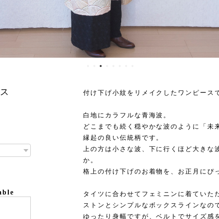
ース
付け下げ小紋をリメイクしたワンピース
白地にカラフルな青海波。
どこまでも続く穏やかな波のように「未
縁起の良い伝統柄です。
上の方は小さな波、下に行くほど大きな
か。
格上の付け下げのお着物を、お正月にぴ
able
タイツに合わせてフェミニンに着ていた
ストンとシンプルなボックスラインなの
ゆったり身幅ですが、ベルトでサイズ感