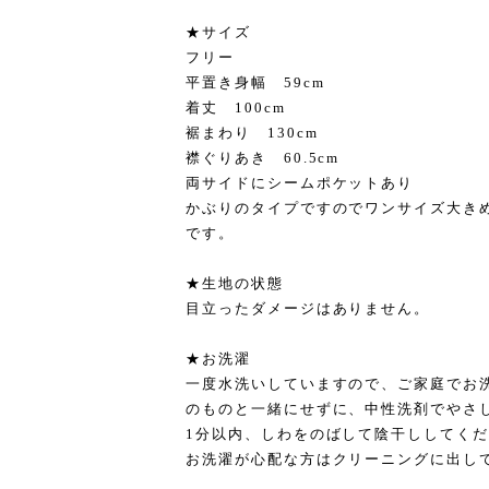
★サイズ
フリー
平置き身幅 59cm
着丈 100cm
裾まわり 130cm
襟ぐりあき 60.5cm
両サイドにシームポケットあり
かぶりのタイプですのでワンサイズ大き
です。
★生地の状態
目立ったダメージはありません。
★お洗濯
一度水洗いしていますので、ご家庭でお
のものと一緒にせずに、中性洗剤でやさ
1分以内、しわをのばして陰干ししてく
お洗濯が心配な方はクリーニングに出し