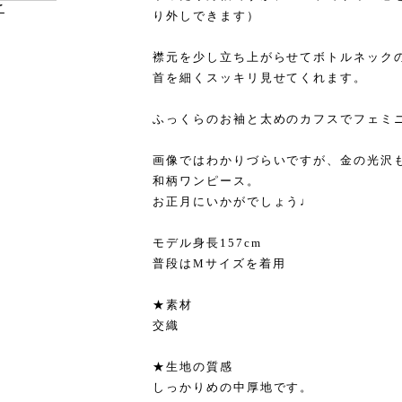
け
り外しできます）
襟元を少し立ち上がらせてボトルネック
首を細くスッキリ見せてくれます。
ふっくらのお袖と太めのカフスでフェミ
画像ではわかりづらいですが、金の光沢
和柄ワンピース。
お正月にいかがでしょう♩
モデル身長157cm
普段はMサイズを着用
★素材
交織
★生地の質感
しっかりめの中厚地です。