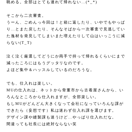
眺める。全部はとても連れて帰れない…
(*_*)
そこから二次審査。
うーん、ごめんっ今回は！と箱に返したり、いやでもやっぱ
り…とまた戻したり、そんなそばから一次審査で見逃してい
た逸材を発見してしまいまた増えたりして山はいっこうに減
らない
(T_T)
泣く泣く厳選してどうにか両手で持って帰れるくらいにまで
減ったころにはもうグッタリなのです。
よほど集中＆ハッスルしているのだろうな。
でも、仕入れは楽しい。
MU
の仕入れは、ネットから骨董市から古着屋さんから、い
ろんなところから仕入れますが、全部楽しい。
もし
MU
がどんどん大きくなって会社になっていろんな課が
できたら（妄想です）私は迷わず仕入れ課を選びます。
デザイン課や縫製課も迷うけど…やっぱり仕入れだな。
間違っても社長には絶対ならない笑