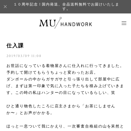
１０周年記念！国内発送、全品送料無料でお届けいたしま
す。
仕入課
2019/03/09 11:08
お世話になっている着物屋さんに仕入れに行ってきました。
予約して開けてもらうちょっと変わったお店。
ダンボールの中からガサガサと引っ張り出して部屋中に広
げ、まずは第一印象で気に入った子たちを積み上げていきま
す。この時の私はハンターの目になっているらしい、笑
ひと通り物色したころに店主さまから「お茶にしません
か〜」とお声がかかる。
ほっと一息ついて我にかえり、一次審査合格組の山を呆然と