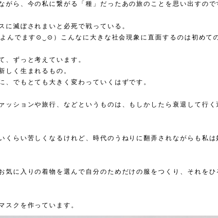
ながら、今の私に繋がる「種」だったあの旅のことを思い出すので
スに滅ぼされまいと必死で戦っている。
よんでます
⊙
‿
⊙
）こんなに大きな社会現象に直面するのは初めて
て、ずっと考えています。
新しく生まれるもの。
に、でもとても大きく変わっていくはずです。
ァッションや旅行、などというものは、もしかしたら衰退して行く
いくらい苦しくなるけれど、時代のうねりに翻弄されながらも私は
お気に入りの着物を選んで自分のためだけの服をつくり、それをひ
マスクを作っています。