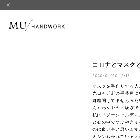
コロナとマスク
2020/04/20 12:13
マスクを手作りする人
先日も近所の手芸屋に
縫箱開けてませんみた
んやわんやの大騒ぎで
私は「ソーシャルディ
と心の中でつぶやきそ
のは良い事と思います
ミシンも売れていると