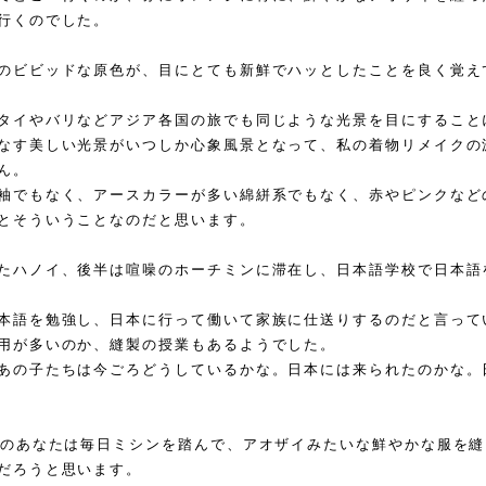
行くのでした。
のビビッドな原色が、目にとても新鮮でハッとしたことを良く覚え
タイやバリなどアジア各国の旅でも同じような光景を目にすること
なす美しい光景がいつしか心象風景となって、私の着物リメイクの
ん。
袖でもなく、アースカラーが多い綿絣系でもなく、赤やピンクなど
とそういうことなのだと思います。
たハノイ、後半は喧噪のホーチミンに滞在し、日本語学校で日本語
本語を勉強し、日本に行って働いて家族に仕送りするのだと言って
用が多いのか、縫製の授業もあるようでした。
あの子たちは今ごろどうしているかな。
日本には来られたのかな。
のあなたは毎日ミシンを踏んで、アオザイみたいな鮮やかな服を縫
だろうと思います。