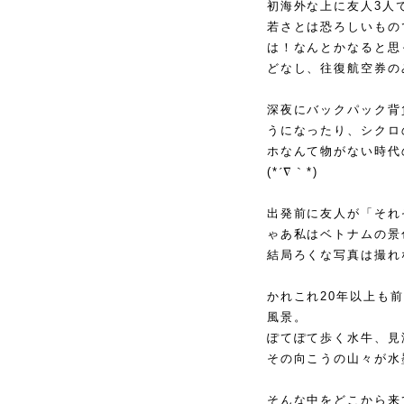
初海外な上に友人
3
人
若さとは恐ろしいもの
は！なんとかなると思
どなし、往復航空券の
深夜にバックパック背
うになったり、シクロ
ホなんて物がない時代
(*
´∇｀
*)
出発前に友人が「それ
ゃあ私はベトナムの景
結局ろくな写真は撮れ
かれこれ
20
年以上も前
風景。
ぽてぽて歩く水牛、見
その向こうの山々が水
そんな中をどこから来