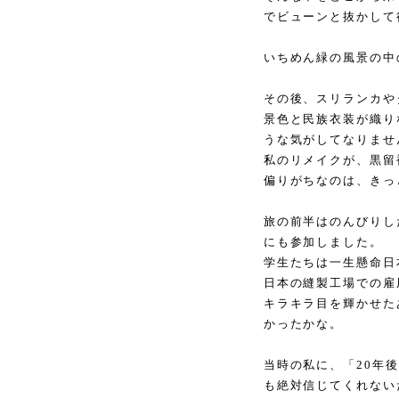
でビューンと抜かして
いちめん緑の風景の中
その後、スリランカや
景色と民族衣装が織り
うな気がしてなりませ
私のリメイクが、黒留
偏りがちなのは、きっ
旅の前半はのんびりし
にも参加しました。
学生たちは一生懸命日
日本の縫製工場での雇
キラキラ目を輝かせた
かったかな。
当時の私に、「
20
年後
も絶対信じてくれない