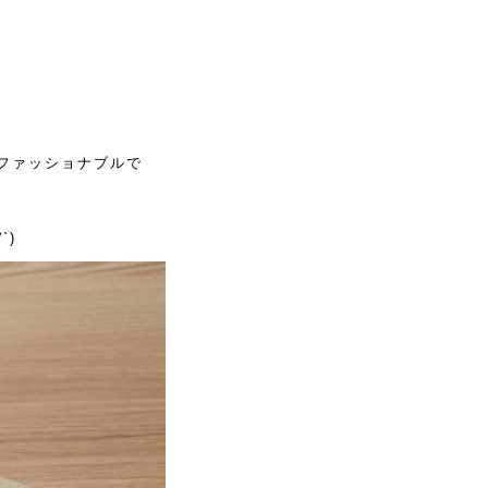
ファッショナブルで
∀
`)