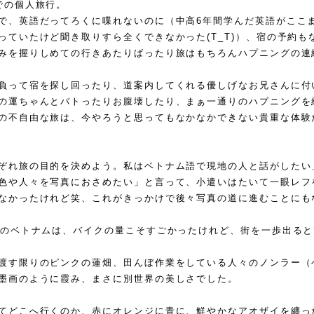
での個人旅行。
で、英語だってろくに喋れないのに（中高
6
年間学んだ英語がここ
っていたけど聞き取りすら全くできなかった
(T_T)
）、宿の予約も
みを握りしめての行きあたりばったり旅はもちろんハプニングの連
負って宿を探し回ったり、道案内してくれる優しげなお兄さんに付
の運ちゃんとバトったりお腹壊したり、まぁ一通りのハプニングを
の不自由な旅は、今やろうと思ってもなかなかできない貴重な体験
ぞれ旅の目的を決めよう。私はベトナム語で現地の人と話がしたい
色や人々を写真におさめたい」と言って、小遣いはたいて一眼レフ
なかったけれど笑、これがきっかけで後々写真の道に進むことにも
のベトナムは、バイクの量こそすごかったけれど、街を一歩出ると
渡す限りのピンクの蓮畑、田んぼ作業をしている人々のノンラー（
墨画のように霞み、まさに別世界の美しさでした。
てどこへ行くのか、赤にオレンジに青に、鮮やかなアオザイを纏っ